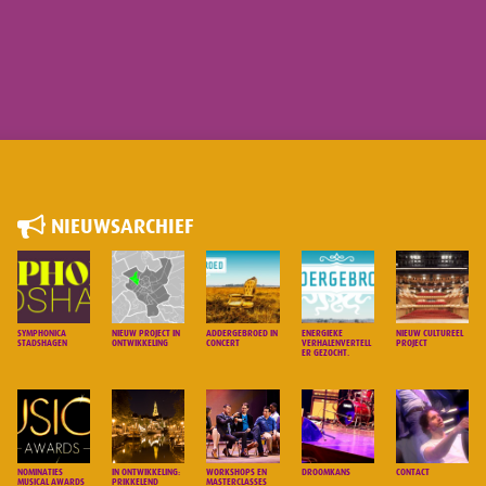
NIEUWSARCHIEF
SYMPHONICA
NIEUW PROJECT IN
ADDERGEBROED IN
ENERGIEKE
NIEUW CULTUREEL
STADSHAGEN
ONTWIKKELING
CONCERT
VERHALENVERTELL
PROJECT
ER GEZOCHT.
NOMINATIES
IN ONTWIKKELING:
WORKSHOPS EN
DROOMKANS
CONTACT
MUSICAL AWARDS
PRIKKELEND
MASTERCLASSES