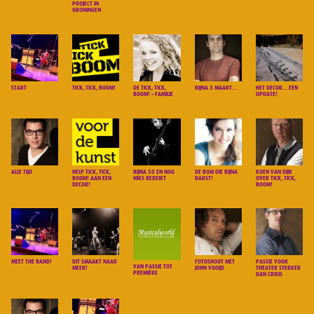
PROJECT IN
GRONINGEN
START
TICK, TICK, BOOM!
DE TICK, TICK,
BIJNA 3 MAART…
HET DECOR… EEN
BOOM! – FAMILIE
UPDATE!
ALLE TIJD
HELP TICK, TICK,
BIJNA 50 EN NOG
DE BOM DIE BIJNA
KOEN VAN DIJK
BOOM! AAN EEN
NIKS BEREIKT
BARST!
OVER TICK, TICK,
DECOR!
BOOM!
MEET THE BAND!
DIT SMAAKT NAAR
FOTOSHOOT MET
PASSIE VOOR
VAN PASSIE TOT
MEER!
JOHN VOOIJS
THEATER STERKER
PREMIÈRE
DAN CRISIS