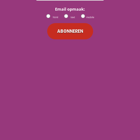
Email opmaak:
html
text
mobile