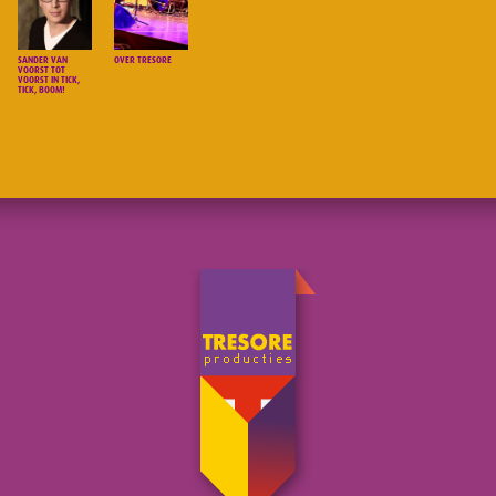
SANDER VAN
OVER TRESORE
VOORST TOT
VOORST IN TICK,
TICK, BOOM!